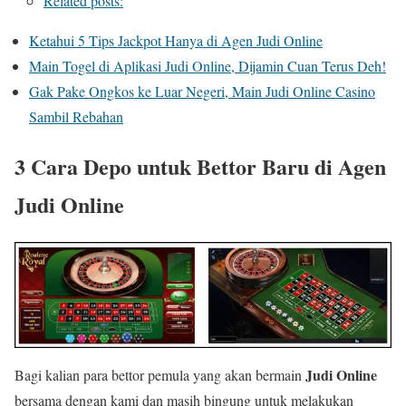
Related posts:
Ketahui 5 Tips Jackpot Hanya di Agen Judi Online
Main Togel di Aplikasi Judi Online, Dijamin Cuan Terus Deh!
Gak Pake Ongkos ke Luar Negeri, Main Judi Online Casino
Sambil Rebahan
3 Cara Depo untuk Bettor Baru di Agen
Judi Online
Judi Online
Bagi kalian para bettor pemula yang akan bermain
bersama dengan kami dan masih bingung untuk melakukan