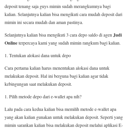
deposit tenang saja guys mimin sudah merangkumnya bagi
kalian. Selanjutnya kalian bisa mengikuti cara mudah deposit dari
mimin ini secara mudah dan aman pastinya.
Judi
Selanjutnya kalian bisa mengikuti 3 cara depo saldo di agen
Online
terpercaya kami yang sudah mimin rangkum bagi kalian.
Tentukan alokasi dana untuk depo
Cara pertama kalian harus menentukan alokasi dana untuk
melakukan deposit. Hal ini berguna bagi kalian agar tidak
kebingungan saat melakukan deposit.
Pilih metode depo dari e-wallet apa nih?
Lalu pada cara kedua kalian bisa memilih metode e-wallet apa
yang akan kalian gunakan untuk melakukan deposit. Seperti yang
mimin sarankan kalian bisa melakukan deposit melalui aplikasi E-