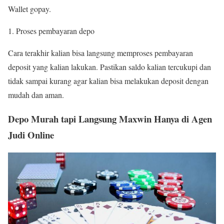
Wallet gopay.
Proses pembayaran depo
Cara terakhir kalian bisa langsung memproses pembayaran
deposit yang kalian lakukan. Pastikan saldo kalian tercukupi dan
tidak sampai kurang agar kalian bisa melakukan deposit dengan
mudah dan aman.
Depo Murah tapi Langsung Maxwin Hanya di Agen
Judi Online