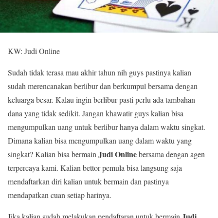
KW: Judi Online
Sudah tidak terasa mau akhir tahun nih guys pastinya kalian
sudah merencanakan berlibur dan berkumpul bersama dengan
keluarga besar. Kalau ingin berlibur pasti perlu ada tambahan
dana yang tidak sedikit. Jangan khawatir guys kalian bisa
mengumpulkan uang untuk berlibur hanya dalam waktu singkat.
Dimana kalian bisa mengumpulkan uang dalam waktu yang
Judi Online
singkat? Kalian bisa bermain
bersama dengan agen
terpercaya kami. Kalian bettor pemula bisa langsung saja
mendaftarkan diri kalian untuk bermain dan pastinya
mendapatkan cuan setiap harinya.
Judi
Jika kalian sudah melakukan pendaftaran untuk bermain