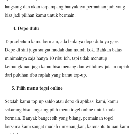
langsung dan akan terpampang banyaknya permainan judi yang
bisa jadi pilihan kamu untuk bermain.
4. Depo dulu
Tapi sebelum kamu bermain, ada baiknya depo dulu ya gaes.
Depo di sini juga sangat mudah dan murah kok. Bahkan batas
minimalnya saja hanya 10 ribu loh, tapi tidak menutup
kemungkinan juga kamu bisa menang dan withdraw jutaan rupiah
dari puluhan ribu rupiah yang kamu top-up.
5. Pilih menu togel online
Setelah kamu top-up saldo atau depo di aplikasi kami, kamu
sekarang bisa langsung pilih menu togel online untuk mulai
bermain. Banyak banget sih yang bilang, permainan togel
bersama kami sangat mudah dimenangkan, karena itu tujuan kami