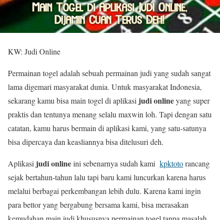
KW: Judi Online
Permainan togel adalah sebuah permainan judi yang sudah sangat
lama digemari masyarakat dunia. Untuk masyarakat Indonesia,
judi online
sekarang kamu bisa main togel di aplikasi
yang super
praktis dan tentunya menang selalu maxwin loh. Tapi dengan satu
catatan, kamu harus bermain di aplikasi kami, yang satu-satunya
bisa dipercaya dan keasliannya bisa ditelusuri deh.
judi online
Aplikasi
ini sebenarnya sudah kami
kpktoto
rancang
sejak bertahun-tahun lalu tapi baru kami luncurkan karena harus
melalui berbagai perkembangan lebih dulu. Karena kami ingin
para bettor yang bergabung bersama kami, bisa merasakan
kemudahan main judi khususnya permainan togel tanpa masalah