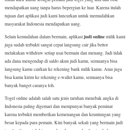
mendapatkan uang tanpa harus bepergian ke luar. Karena itulah
tujuan dari aplikasi judi kami luncurkan untuk memudahkan
masyarakat Indonesia mendapatkan uang.
judi online
Selain kemudahan dalam bermain, aplikasi
milik kami
juga sudah terbukti sangat cepat langsung cair jika bettor
melakukan withdraw setiap usai bermain dan menang. Jadi tidak
ada dana mengendap di saldo akun judi kamu, semuanya bisa
langsung kamu cairkan ke rekening bank milik kamu. Atau juga
bisa kamu kirim ke rekening e-wallet kamu, semuanya bisa
banyak banget caranya loh.
Togel online adalah salah satu jenis taruhan menebak angka di
Indonesia paling digemari dan mempunyai banyak peminat
karena terbukti memberikan kemenangan dan keuntungan yang
besar kepada para pemain. Kini banyak sekali yang bermain judi