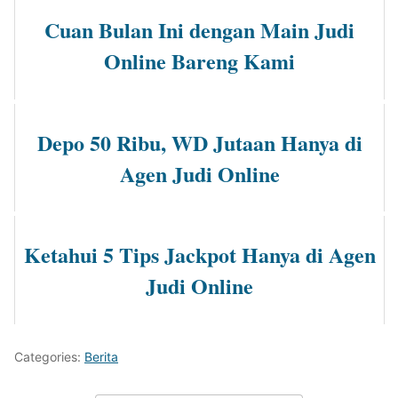
Cuan Bulan Ini dengan Main Judi
Online Bareng Kami
Depo 50 Ribu, WD Jutaan Hanya di
Agen Judi Online
Ketahui 5 Tips Jackpot Hanya di Agen
Judi Online
Categories:
Berita