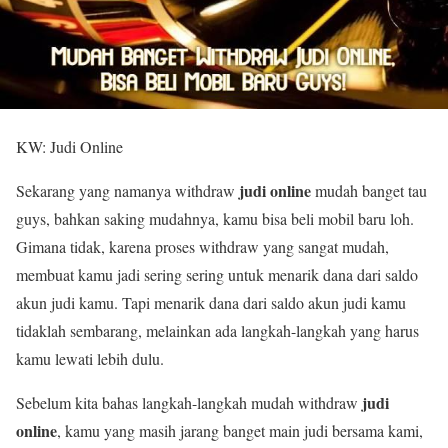
KW: Judi Online
judi online
Sekarang yang namanya withdraw
mudah banget tau
guys, bahkan saking mudahnya, kamu bisa beli mobil baru loh.
Gimana tidak, karena proses withdraw yang sangat mudah,
membuat kamu jadi sering sering untuk menarik dana dari saldo
akun judi kamu. Tapi menarik dana dari saldo akun judi kamu
tidaklah sembarang, melainkan ada langkah-langkah yang harus
kamu lewati lebih dulu.
judi
Sebelum kita bahas langkah-langkah mudah withdraw
online
, kamu yang masih jarang banget main judi bersama kami,