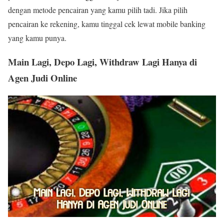
dengan metode pencairan yang kamu pilih tadi. Jika pilih
pencairan ke rekening, kamu tinggal cek lewat mobile banking
yang kamu punya.
Main Lagi, Depo Lagi, Withdraw Lagi Hanya di
Agen Judi Online