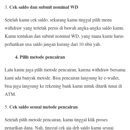
Cek saldo dan submit nominal WD
3.
Setelah kamu cek saldo, sekarang kamu tinggal pilih menu
withdraw yang terletak persis di bawah angka-angka saldo kamu.
Kamu tentukan dan submit nominal WD, yang mana kamu harus
perhatikan sisa saldo jangan kurang dari 10 ribu yah.
4. Pilih metode pencairan
Lalu kamu juga pilih metode pencairan, karena withdraw bersama
kami ada banyak metode. Bisa pencairan langsung ke e-wallet,
bisa juga langsung ke rekening bank kamu untuk ditarik tunai di
ATM.
Cek saldo sesuai metode pencairan
5.
Setelah pilih metode pencairan, kamu tinggal klik proses
penarikan dana. Nah, tinggal cek aja deh saldo kamu sesuai