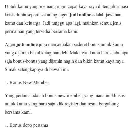
Untuk kamu yang memang ingin cepat kaya raya di tengah situasi
judi online
krisis dunia seperti sekarang, agen
adalah jawaban
kamu dan keluarga. Jadi tunggu apa lagi, mainkan semua jenis
permainan yang tersedia bersama kami.
judi online
Agen
juga menyediakan sederet bonus untuk kamu
yang dijamin bakal ketagihan deh. Makanya, kamu harus tahu apa
saja bonus-bonus yang dijamin nagih dan bikin kamu kaya raya.
Simak selengkapnya di bawah ini.
Bonus New Member
Yang pertama adalah bonus new member, yang mana ini khusus
untuk kamu yang baru saja klik register dan resmi bergabung
bersama kami.
Bonus depo pertama