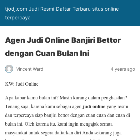
tjodj.com Judi Resmi Daftar Terbaru situs online
terpercaya
Agen Judi Online Banjiri Bettor
dengan Cuan Bulan Ini
Vincent Ward
4 years ago
KW: Judi Online
Apa kabar kamu bulan ini? Masih kurang dalam penghasilan?
judi online
Tenang saja, karena kami sebagai agen
yang resmi
dan terpercaya siap banjiri bettor dengan cuan cuan dan cuan di
bulan ini. Oleh karena itu, kami ingin mengajak semua
masyarakat untuk segera daftarkan diri Anda sekarang juga